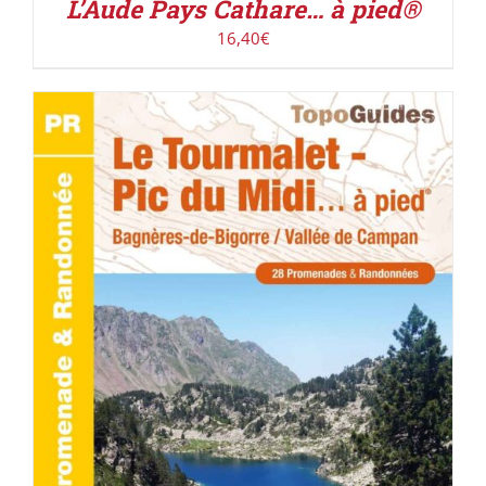
L’Aude Pays Cathare… à pied®
16,40
€
ACHETER LE PRODUIT
/
DÉTAILS