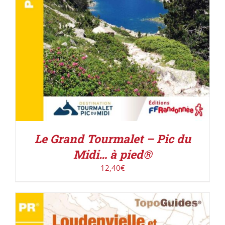
Le Grand Tourmalet – Pic du
Midi… à pied®
12,40
€