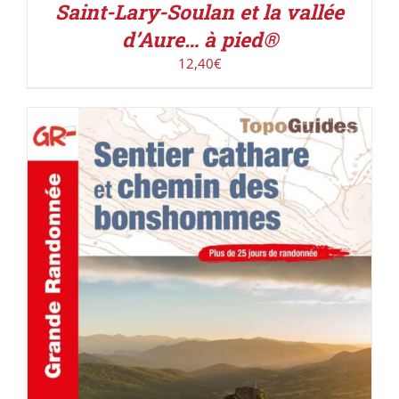
Saint-Lary-Soulan et la vallée
d’Aure… à pied®
12,40
€
ACHETER LE PRODUIT
/
DÉTAILS