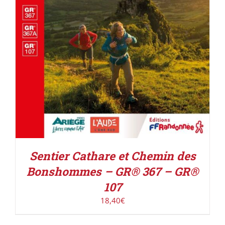
Sentier Cathare et Chemin des
Bonshommes – GR® 367 – GR®
107
18,40
€