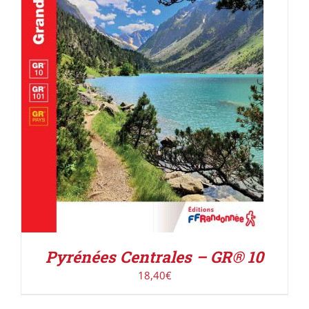
AJOUTER AU PANIER
/
DÉTAILS
Pyrénées Centrales – GR® 10
18,40
€