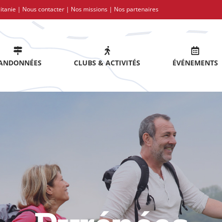
itanie |
Nous contacter
|
Nos missions
|
Nos partenaires
ANDONNÉES
CLUBS & ACTIVITÉS
ÉVÉNEMENTS