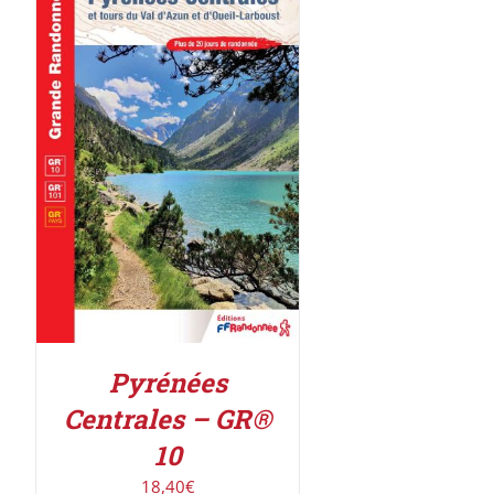
AJOUTER AU PANIER
/
DÉTAILS
Pyrénées
Centrales – GR®
10
18,40
€