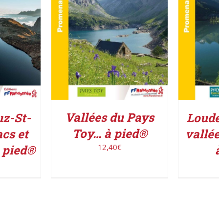
ACHETER LE PRODUIT
/
UIT
/
ACHETE
DÉTAILS
Vallées du Pays
uz-St-
Loude
Toy… à pied®
cs et
vallé
12,40
€
 pied®