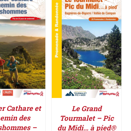
R LE PRODUIT
/
ACHETER LE PRODUIT
/
DÉTAILS
DÉTAILS
er Cathare et
Le Grand
emin des
Tourmalet – Pic
shommes –
du Midi… à pied®