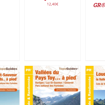
GR®
12,40
€