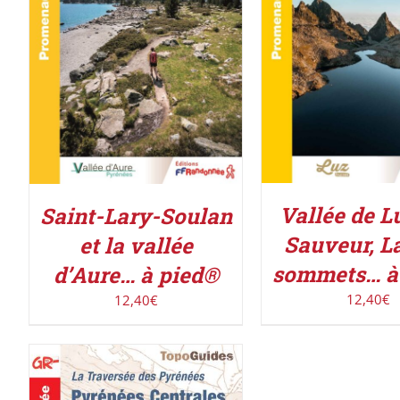
ACHETER LE PROD
ACHETER LE PRODUIT
/
DÉTAILS
DÉTAILS
Vallée de L
Saint-Lary-Soulan
Sauveur, La
et la vallée
sommets… à
d’Aure… à pied®
12,40
€
12,40
€