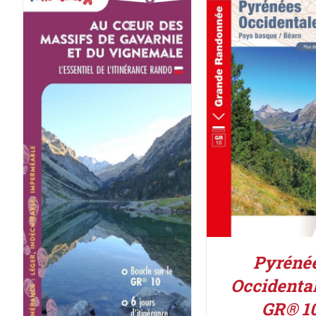
ACHETER LE PROD
DÉTAILS
AJOUTER AU PANIER
/
DÉTAILS
Pyréné
Occidenta
GR® 1