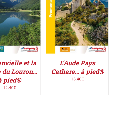
R LE PRODUIT
/
AJOUTER AU PANIER
/
DÉTAILS
DÉTAILS
nvielle et la
L’Aude Pays
e du Louron…
Cathare… à pied®
à pied®
16,40
€
12,40
€