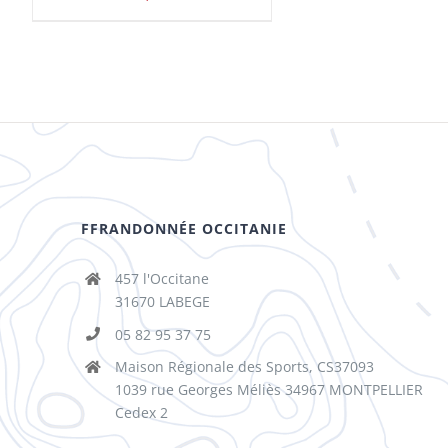
FFRANDONNÉE OCCITANIE
457 l'Occitane
31670 LABEGE
05 82 95 37 75
Maison Régionale des Sports, CS37093
1039 rue Georges Méliès 34967 MONTPELLIER
Cedex 2