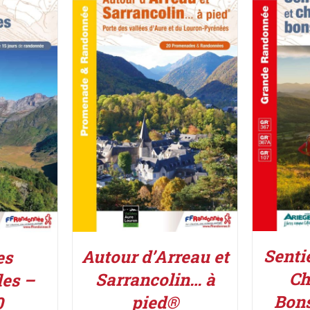
ACHETE
ACHETER LE PRODUIT
/
UIT
/
DÉTAILS
Senti
Autour d’Arreau et
es
Ch
Sarrancolin… à
les –
Bon
pied®
0