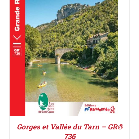
AJOUTER AU PANIER
/
DÉTAILS
Gorges et Vallée du Tarn – GR®
736