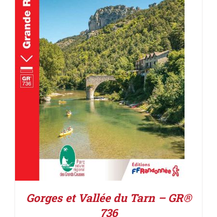
AJOUTER AU PANIER
/
DÉTAILS
Gorges et Vallée du Tarn – GR®
736