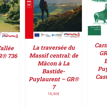
Carn
La traversée du
allée
GR
Massif central: de
R® 736
B
Mâcon à La
Puy
Bastide-
Cas
Puylaurent – GR®
7
18,40
€