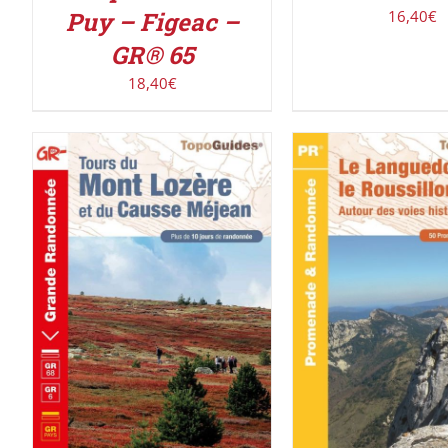
Puy – Figeac –
16,40
€
GR® 65
18,40
€
ACHETER LE PROD
AJOUTER AU PANIER
/
DÉTAILS
DÉTAILS