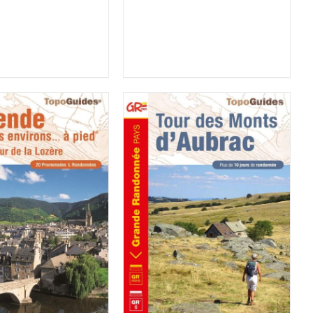
R LE PRODUIT
/
AJOUTER AU PANIER
/
DÉTAILS
DÉTAILS