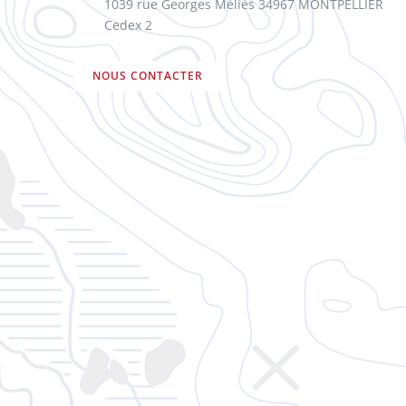
1039 rue Georges Méliès 34967 MONTPELLIER
Cedex 2
NOUS CONTACTER