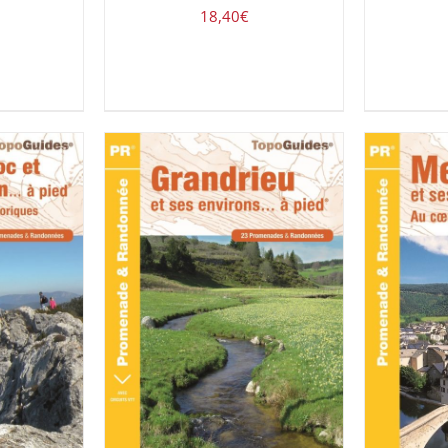
18,40
€
UIT
/
ACHETER LE PRODUIT
/
ACHETE
DÉTAILS