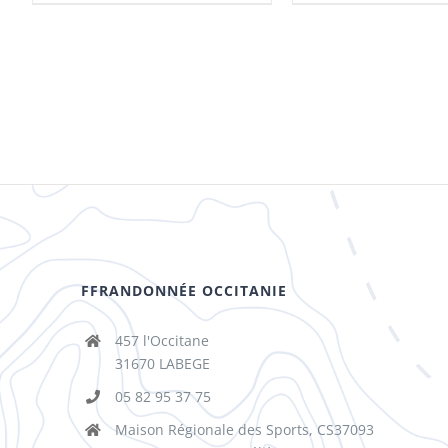
FFRANDONNÉE OCCITANIE
457 l'Occitane
31670 LABEGE
05 82 95 37 75
Maison Régionale des Sports, CS37093