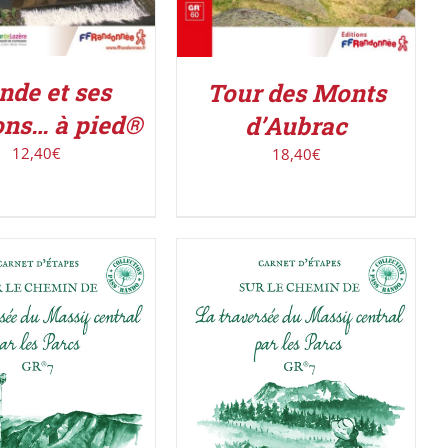
de et ses
Tour des Monts
ons… à pied®
d’Aubrac
12,40
€
18,40
€
R LE PRODUIT
/
ACHETER LE PRODUIT
/
DÉTAILS
DÉTAILS