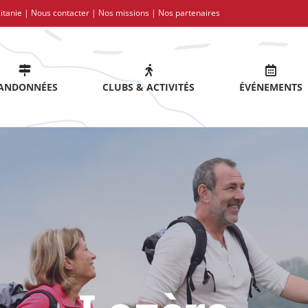
itanie |
Nous contacter
|
Nos missions
|
Nos partenaires
ANDONNÉES
CLUBS & ACTIVITÉS
ÉVÉNEMENTS