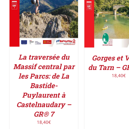
La traversée du
Gorges et V
Massif central par
du Tarn – G
les Parcs: de La
18,40
€
Bastide-
Puylaurent à
Castelnaudary –
GR® 7
18,40
€