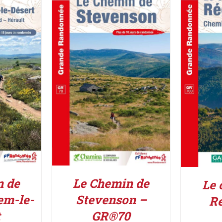
IER
/
AJOUTER AU PANIER
/
ACHETE
DÉTAILS
n de
Le Chemin de
Le 
em-le-
Stevenson –
R
t
GR®70