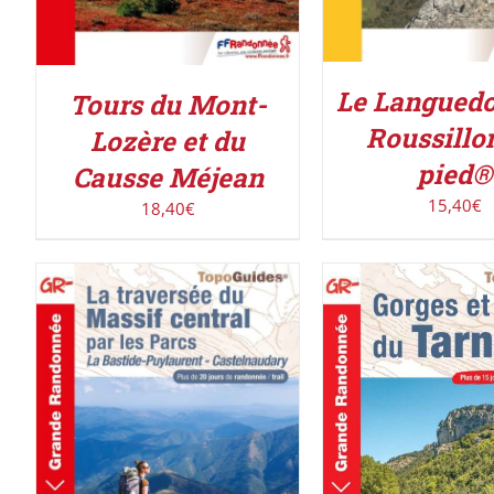
Le Languedoc
Tours du Mont-
Roussillo
Lozère et du
pied®
Causse Méjean
15,40
€
18,40
€
AJOUTER AU PANIER
/
AJOUTER AU PAN
DÉTAILS
DÉTAILS