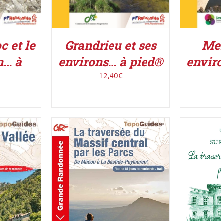
 et le
Grandrieu et ses
Men
n… à
environs… à pied®
envir
12,40
€
ACHETE
AJOUTER AU PANIER
/
IER
/
DÉTAILS