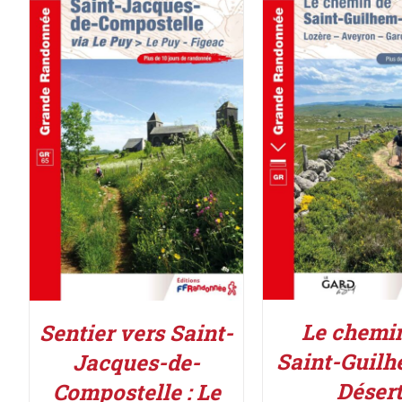
AJOUTER AU PAN
AJOUTER AU PANIER
/
DÉTAILS
DÉTAILS
Le chemi
Sentier vers Saint-
Saint-Guilh
Jacques-de-
Déser
Compostelle : Le