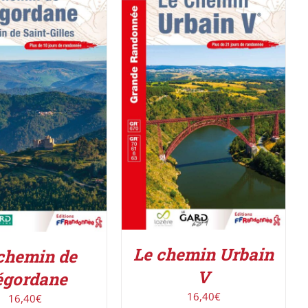
AJOUTER AU PANIER
/
R LE PRODUIT
/
DÉTAILS
DÉTAILS
Le chemin Urbain
chemin de
V
égordane
16,40
€
16,40
€