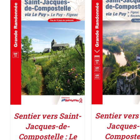
AJOUTER AU PAN
AJOUTER AU PANIER
/
DÉTAILS
DÉTAILS
Sentier vers
Sentier vers Saint-
Jacques-
Jacques-de-
Compostel
Compostelle : Le