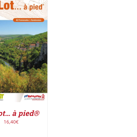
ER AU PANIER
/
DÉTAILS
ot… à pied®
16,40
€