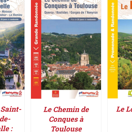
IER
/
AJOUT
DÉTAILS
 Saint-
Le L
Le Chemin de
de-
Conques à
le :
Toulouse