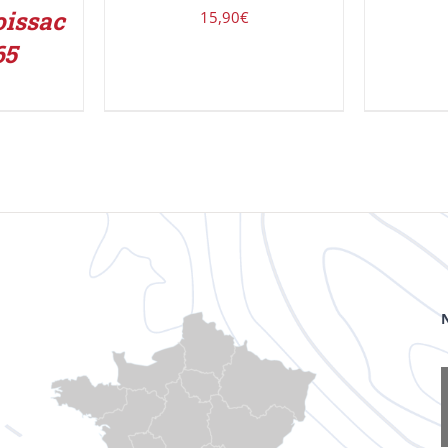
oissac
15,90
€
65