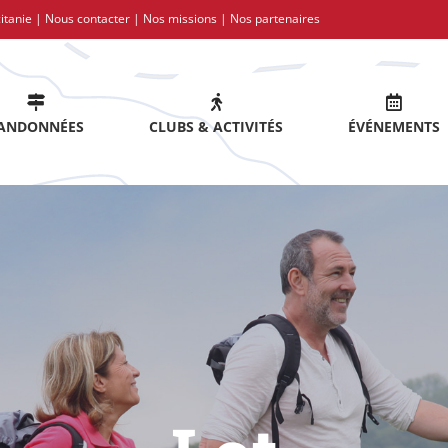
itanie |
Nous contacter
|
Nos missions
|
Nos partenaires
ANDONNÉES
CLUBS & ACTIVITÉS
ÉVÉNEMENTS