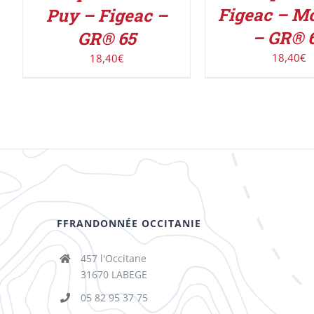
Figeac – M
Puy – Figeac –
– GR® 
GR® 65
18,40
€
18,40
€
FFRANDONNÉE OCCITANIE
457 l'Occitane
31670 LABEGE
05 82 95 37 75