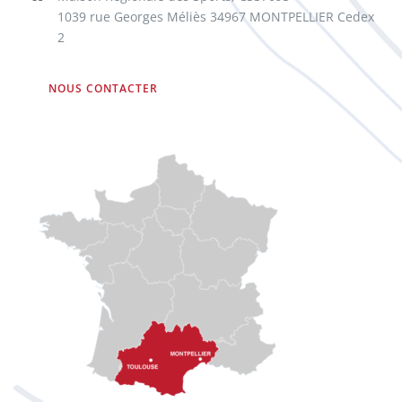
1039 rue Georges Méliès 34967 MONTPELLIER Cedex
2
NOUS CONTACTER