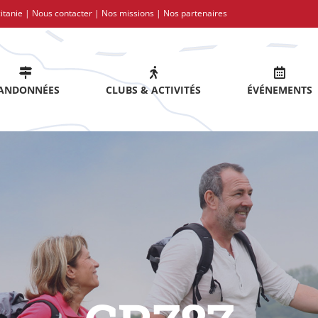
itanie |
Nous contacter
|
Nos missions
|
Nos partenaires
ANDONNÉES
CLUBS & ACTIVITÉS
ÉVÉNEMENTS