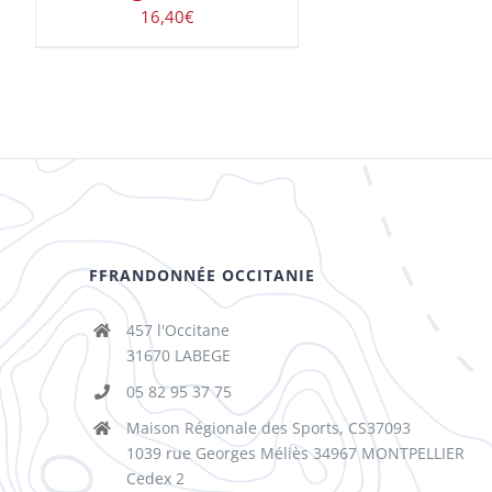
16,40
€
FFRANDONNÉE OCCITANIE
457 l'Occitane
31670 LABEGE
05 82 95 37 75
Maison Régionale des Sports, CS37093
1039 rue Georges Méliès 34967 MONTPELLIER
Cedex 2