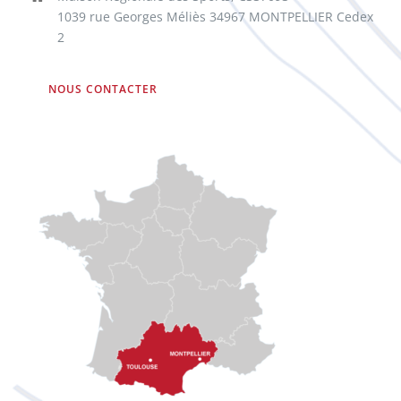
1039 rue Georges Méliès 34967 MONTPELLIER Cedex
2
NOUS CONTACTER