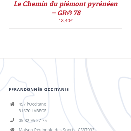
Le Chemin du piémont pyrénéen
– GR® 78
18,40
€
FFRANDONNÉE OCCITANIE
457 l'Occitane
31670 LABEGE
05 82 95 37 75
Maison Régionale des Sports, CS37093