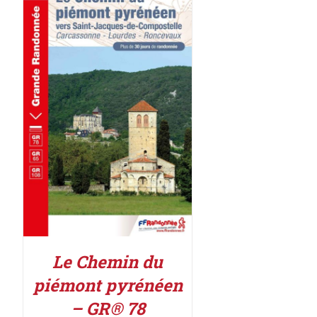
AJOUTER AU PANIER
/
DÉTAILS
Le Chemin du
piémont pyrénéen
– GR® 78