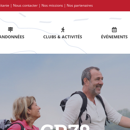
itanie |
Nous contacter
|
Nos missions
|
Nos partenaires
ANDONNÉES
CLUBS & ACTIVITÉS
ÉVÉNEMENTS