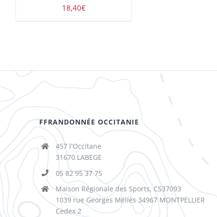
18,40
€
FFRANDONNÉE OCCITANIE
457 l'Occitane
31670 LABEGE
05 82 95 37 75
Maison Régionale des Sports, CS37093
1039 rue Georges Méliès 34967 MONTPELLIER
Cedex 2