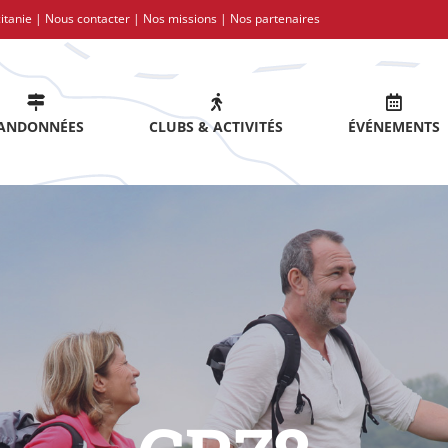
itanie |
Nous contacter
|
Nos missions
|
Nos partenaires
ANDONNÉES
CLUBS & ACTIVITÉS
ÉVÉNEMENTS