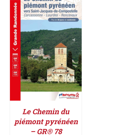
AJOUTER AU PANIER
/
DÉTAILS
Le Chemin du
piémont pyrénéen
– GR® 78