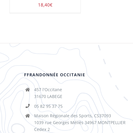
18,40
€
FFRANDONNÉE OCCITANIE
457 l'Occitane
31670 LABEGE
05 82 95 37 75
Maison Régionale des Sports, CS37093
1039 rue Georges Méliès 34967 MONTPELLIER
Cedex 2