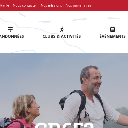
itanie |
Nous contacter
|
Nos missions
|
Nos partenaires
ANDONNÉES
CLUBS & ACTIVITÉS
ÉVÉNEMENTS