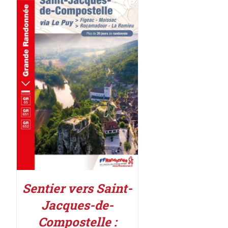
AJOUTER AU PANIER
/
DÉTAILS
Sentier vers Saint-
Jacques-de-
Compostelle :