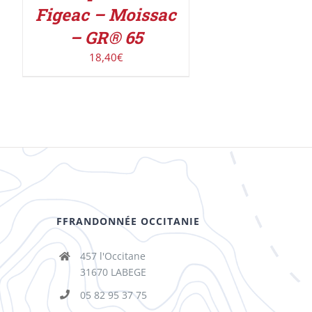
Figeac – Moissac
– GR® 65
18,40
€
FFRANDONNÉE OCCITANIE
457 l'Occitane
31670 LABEGE
05 82 95 37 75