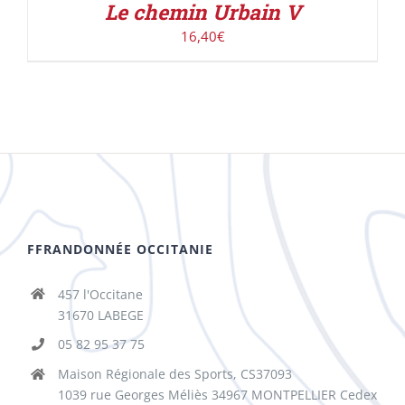
Le chemin Urbain V
16,40
€
FFRANDONNÉE OCCITANIE
457 l'Occitane
31670 LABEGE
05 82 95 37 75
Maison Régionale des Sports, CS37093
1039 rue Georges Méliès 34967 MONTPELLIER Cedex