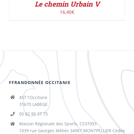
Le chemin Urbain V
16,40
€
FFRANDONNÉE OCCITANIE
457 l'Occitane
31670 LABEGE
05 82 95 37 75
Maison Régionale des Sports, CS37093
1039 rue Georges Méliès 34967 MONTPELLIER Cedex