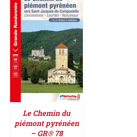
AJOUTER AU PANIER
/
DÉTAILS
Le Chemin du
piémont pyrénéen
– GR® 78