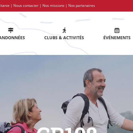
itanie |
Nous contacter
|
Nos missions
|
Nos partenaires
ANDONNÉES
CLUBS & ACTIVITÉS
ÉVÉNEMENTS