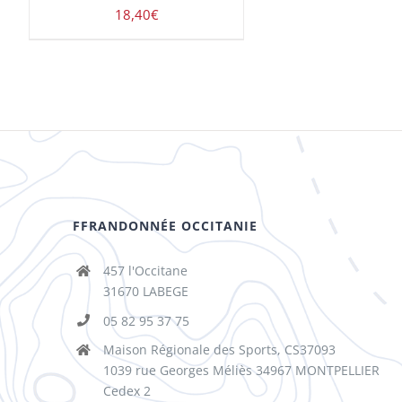
18,40
€
FFRANDONNÉE OCCITANIE
457 l'Occitane
31670 LABEGE
05 82 95 37 75
Maison Régionale des Sports, CS37093
1039 rue Georges Méliès 34967 MONTPELLIER
Cedex 2