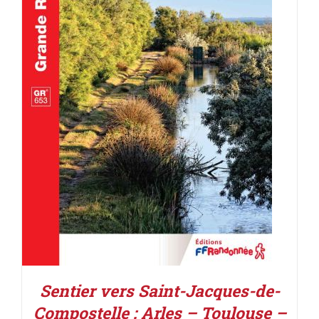
AJOUTER AU PANIER
/
DÉTAILS
Sentier vers Saint-Jacques-de-
Compostelle : Arles – Toulouse –