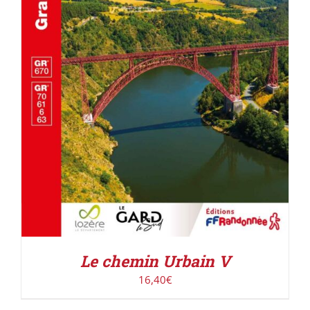
AJOUTER AU PANIER
/
DÉTAILS
Le chemin Urbain V
16,40
€