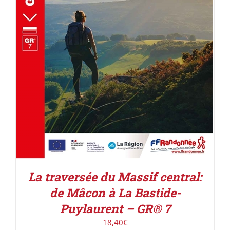
AJOUTER AU PANIER
/
DÉTAILS
La traversée du Massif central:
de Mâcon à La Bastide-
Puylaurent – GR® 7
18,40
€