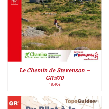
Le Chemin de Stevenson –
GR®70
18,40
€