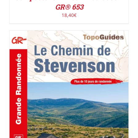
GR® 653
18,40
€
AJOUTER AU PANIER
/
DÉTAILS