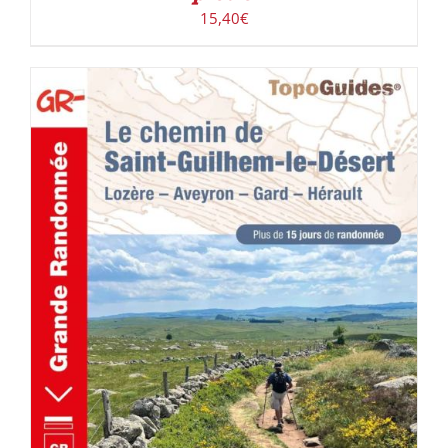
15,40
€
AJOUTER AU PANIER
/
DÉTAILS