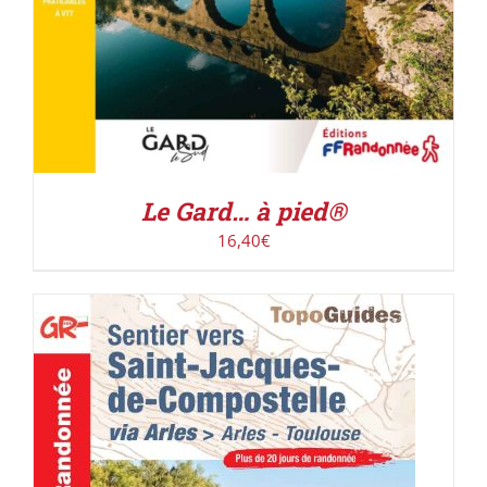
Le Gard… à pied®
16,40
€