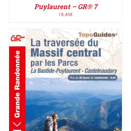
Puylaurent – GR® 7
18,40
€
AJOUTER AU PANIER
/
DÉTAILS