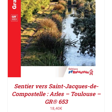
AJOUTER AU PANIER
/
DÉTAILS
Sentier vers Saint-Jacques-de-
Compostelle : Arles – Toulouse –
GR® 653
18,40
€