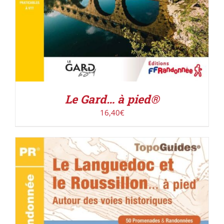
Le Gard… à pied®
16,40
€