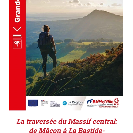
AJOUTER AU PANIER
/
DÉTAILS
La traversée du Massif central:
de Mâcon à La Bastide-