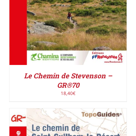
Le Chemin de Stevenson –
GR®70
18,40
€