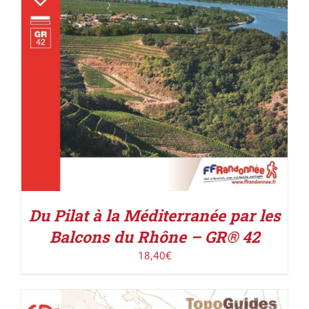
Du Pilat à la Méditerranée par les
Balcons du Rhône – GR® 42
18,40
€