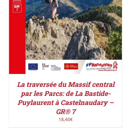
La traversée du Massif central
par les Parcs: de La Bastide-
Puylaurent à Castelnaudary –
GR® 7
18,40
€