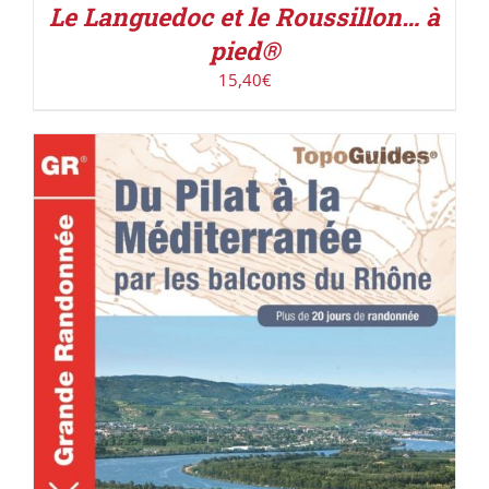
Le Languedoc et le Roussillon… à
pied®
15,40
€
ACHETER LE PRODUIT
/
DÉTAILS