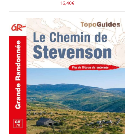
16,40
€
AJOUTER AU PANIER
/
DÉTAILS