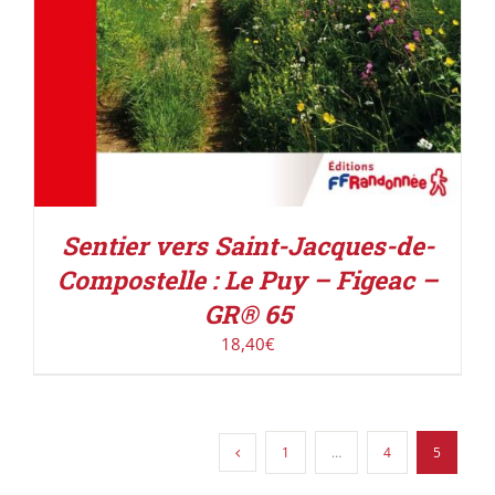
Sentier vers Saint-Jacques-de-
Compostelle : Le Puy – Figeac –
GR® 65
18,40
€
1
…
4
5