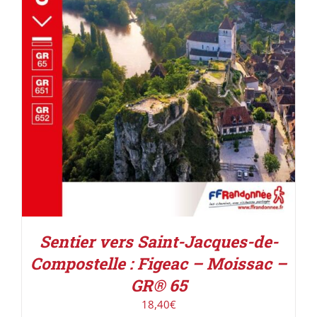
AJOUTER AU PANIER
/
DÉTAILS
Sentier vers Saint-Jacques-de-
Compostelle : Figeac – Moissac –
GR® 65
18,40
€