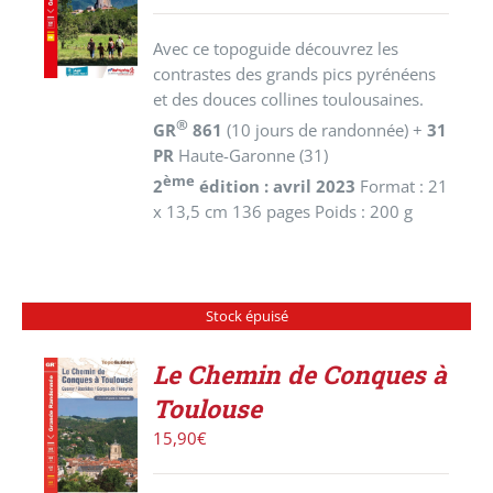
PANIER
/
Avec ce topoguide découvrez les
DÉTAILS
contrastes des grands pics pyrénéens
et des douces collines toulousaines.
®
GR
861
(10 jours de randonnée) +
31
PR
Haute-Garonne (31)
ème
2
édition : avril 2023
Format : 21
x 13,5 cm 136 pages Poids : 200 g
Stock épuisé
Le Chemin de Conques à
Toulouse
DÉTAILS
15,90
€