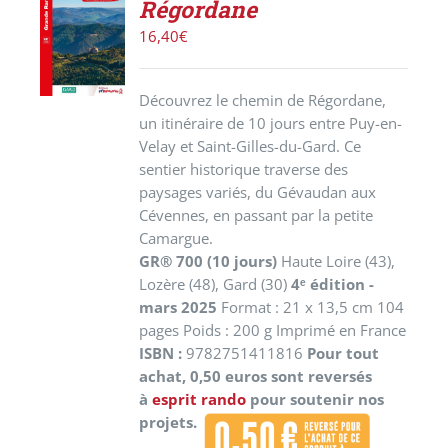
Régordane
LE
PRODUIT
16,40
€
/
DÉTAILS
Découvrez le chemin de Régordane,
un itinéraire de 10 jours entre Puy-en-
Velay et Saint-Gilles-du-Gard. Ce
sentier historique traverse des
paysages variés, du Gévaudan aux
Cévennes, en passant par la petite
Camargue.
GR® 700 (10 jours)
Haute Loire (43),
Lozère (48), Gard (30)
4ᵉ édition -
mars 2025
Format : 21 x 13,5 cm 104
pages Poids : 200 g Imprimé en France
ISBN :
9782751411816
Pour tout
achat, 0,50 euros sont reversés
à
esprit rando
pour soutenir nos
projets.