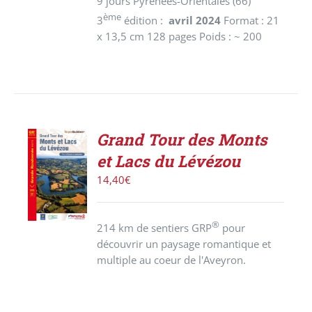
9 jours Pyrénées-Orientales (66)
ème
3
édition :
avril 2024
Format : 21
x 13,5 cm 128 pages Poids : ~ 200
Grand Tour des Monts
AJOUTER
et Lacs du Lévézou
AU
PANIER
14,40
€
/
DÉTAILS
®
214 km de sentiers GRP
pour
découvrir un paysage romantique et
multiple au coeur de l'Aveyron.