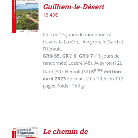
AJOUTER
Guilhem-le-Désert
AU
PANIER
16,40
€
/
DÉTAILS
Plus de 15 jours de randonnée à
travers la Lozère, l'Aveyron, le Gard et
l'Hérault.
GR® 65, GR® 6, GR® 7
(15 jours de
randonnée)
Lozère (48), Aveyron (12),
ème
Gard (30), Hérault (34)
6
édition :
avril 2023
Format : 21 x 13,5 cm 112
pages Poids : 150 g
Le chemin de
ACHETER