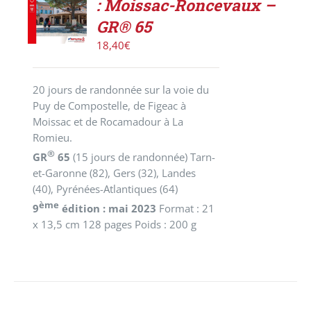
PANIER
: Moissac-Roncevaux –
/
GR® 65
DÉTAILS
18,40
€
20 jours de randonnée sur la voie du
Puy de Compostelle, de Figeac à
Moissac et de Rocamadour à La
Romieu.
®
GR
65
(15 jours de randonnée)
Tarn-
et-Garonne (82), Gers (32), Landes
(40), Pyrénées-Atlantiques (64)
ème
9
édition : mai 2023
Format : 21
x 13,5 cm 128 pages Poids : 200 g