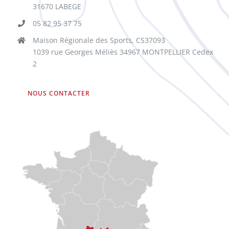
31670 LABEGE
05 82 95 37 75
Maison Régionale des Sports, CS37093
1039 rue Georges Méliès 34967 MONTPELLIER Cedex
2
NOUS CONTACTER