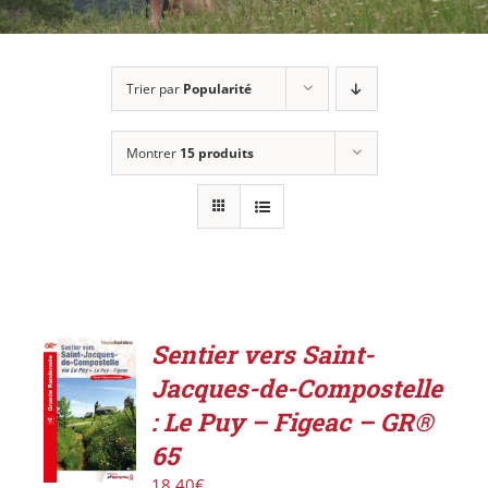
Trier par
Popularité
Montrer
15 produits
Sentier vers Saint-
AJOUTER
Jacques-de-Compostelle
AU
PANIER
: Le Puy – Figeac – GR®
/
65
DÉTAILS
18,40
€