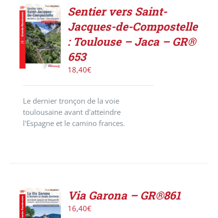
Sentier vers Saint-
AJOUTER
Jacques-de-Compostelle
AU
PANIER
: Toulouse – Jaca – GR®
/
653
DÉTAILS
18,40
€
Le dernier tronçon de la voie
toulousaine avant d'atteindre
l'Espagne et le camino frances.
Via Garona – GR®861
AJOUTER
16,40
€
AU