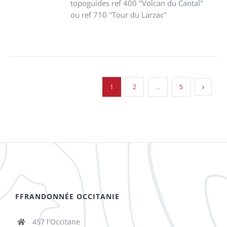
topoguides ref 400 "Volcan du Cantal"
ou ref 710 "Tour du Larzac"
1
2
…
5
FFRANDONNÉE OCCITANIE
457 l'Occitane