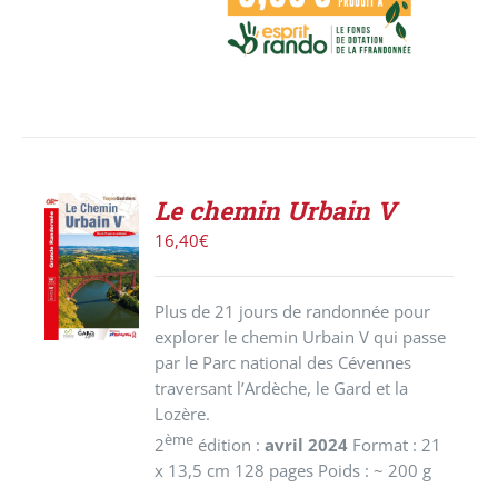
Le chemin Urbain V
AJOUTER
16,40
€
AU
PANIER
/
Plus de 21 jours de randonnée pour
DÉTAILS
explorer le chemin Urbain V qui passe
par le Parc national des Cévennes
traversant l’Ardèche, le Gard et la
Lozère.
ème
2
édition :
avril 2024
Format : 21
x 13,5 cm 128 pages Poids : ~ 200 g