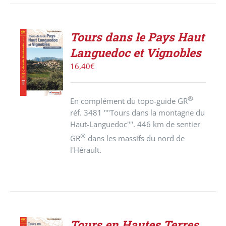
Tours dans le Pays Haut
ACHETER
Languedoc et Vignobles
LE
PRODUIT
16,40
€
/
DÉTAILS
®
En complément du topo-guide GR
réf. 3481 ""Tours dans la montagne du
Haut-Languedoc"". 446 km de sentier
®
GR
dans les massifs du nord de
l'Hérault.
Tours en Hautes Terres