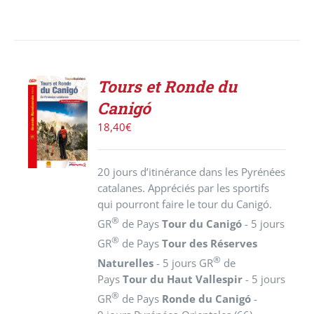
Tours et Ronde du
AJOUTER
Canigó
AU
PANIER
18,40
€
/
DÉTAILS
20 jours d’itinérance dans les Pyrénées
catalanes. Appréciés par les sportifs
qui pourront faire le tour du Canigó.
®
GR
de Pays
Tour du Canigó
- 5 jours
®
GR
de Pays
Tour des Réserves
®
Naturelles
- 5 jours GR
de
Pays
Tour du Haut Vallespir
- 5 jours
®
GR
de Pays
Ronde du Canigó
-