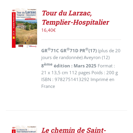
Tour du Larzac,
AJOUTER
Templier-Hospitalier
AU
PANIER
16,40
€
/
DÉTAILS
®
®
®
GR
71C GR
71D PR
(17)
(plus de 20
jours de randonnée) Aveyron (12)
ème
8
édition : Mars 2025
Format :
21 x 13,5 cm 112 pages Poids : 200 g
ISBN : 9782751413292 Imprimé en
France
Le chemin de Saint-