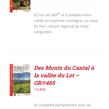
/
DÉTAILS
®
82 km de GRP
et 6 balades entre
vallée et moyenne montagne, au cœur
du Parc naturel régional du Haut-
Languedoc.
Des Monts du Cantal à
ACHETER
la vallée du Lot –
LE
PRODUIT
GR®465
/
14,40
€
DÉTAILS
Se complète parfaitement avec les