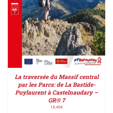
La traversée du Massif central
par les Parcs: de La Bastide-
Puylaurent à Castelnaudary –
GR® 7
18,40
€