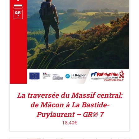
La traversée du Massif central:
de Mâcon à La Bastide-
Puylaurent – GR® 7
18,40
€