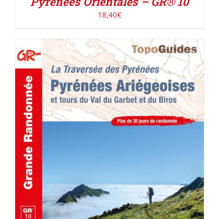
Pyrénées Orientales – GR® 10
18,40
€
AJOUTER AU PANIER
/
DÉTAILS