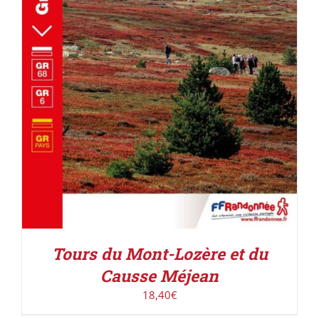
AJOUTER AU PANIER
/
DÉTAILS
Tours du Mont-Lozère et du
Causse Méjean
18,40
€