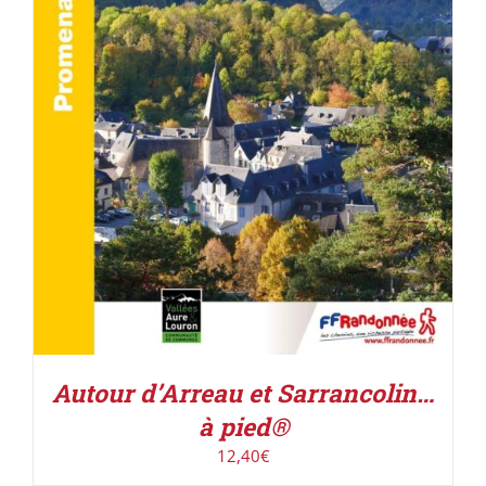
ACHETER LE PRODUIT
/
DÉTAILS
Autour d’Arreau et Sarrancolin…
à pied®
12,40
€