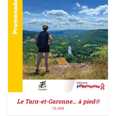
AJOUTER AU PANIER
/
DÉTAILS
Le Tarn-et-Garonne… à pied®
16,40
€