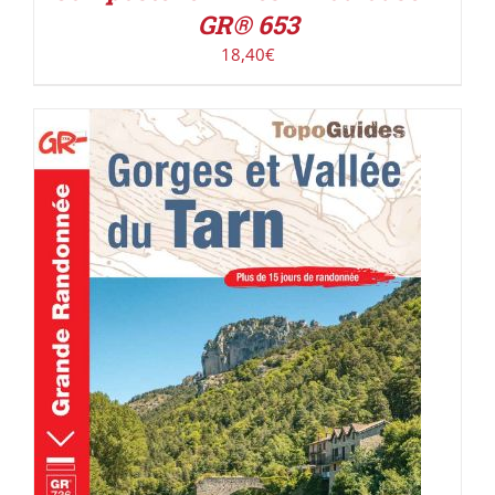
GR® 653
18,40
€
AJOUTER AU PANIER
/
DÉTAILS