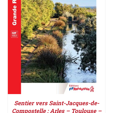
AJOUTER AU PANIER
/
DÉTAILS
Sentier vers Saint-Jacques-de-
Compostelle : Arles – Toulouse –