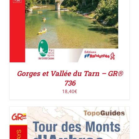
Gorges et Vallée du Tarn – GR®
736
18,40
€