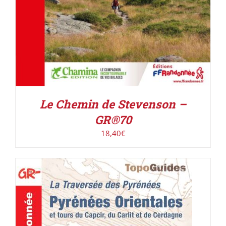
Le Chemin de Stevenson –
GR®70
18,40
€