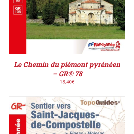
Le Chemin du piémont pyrénéen
– GR® 78
18,40
€