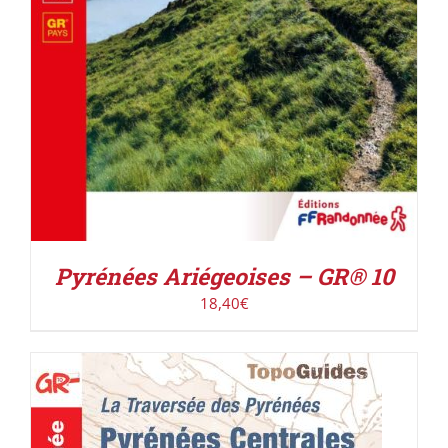
Pyrénées Ariégeoises – GR® 10
18,40
€