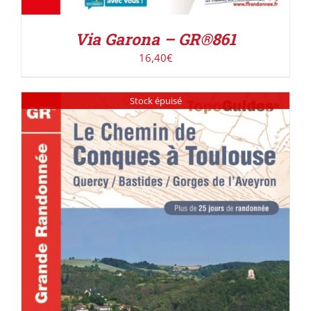
Via Garona – GR®861
16,40
€
Stock épuisé
DÉTAILS