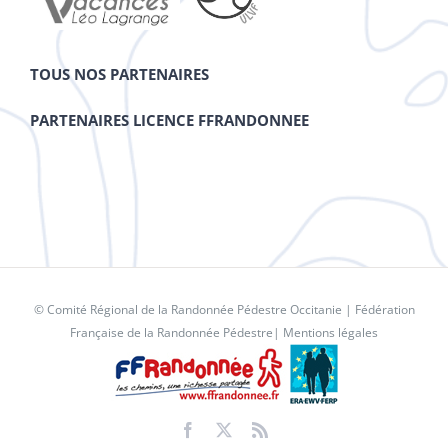
TOUS NOS PARTENAIRES
PARTENAIRES LICENCE FFRANDONNEE
© Comité Régional de la Randonnée Pédestre Occitanie |
Fédération
Française de la Randonnée Pédestre
|
Mentions légales
Facebook
X
Rss