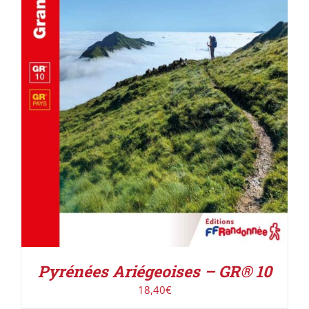
AJOUTER AU PANIER
/
DÉTAILS
Pyrénées Ariégeoises – GR® 10
18,40
€