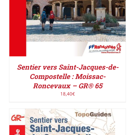
Sentier vers Saint-Jacques-de-
Compostelle : Moissac-
Roncevaux – GR® 65
18,40
€