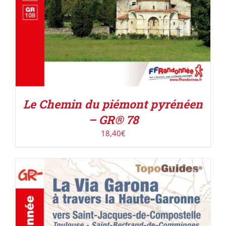
Le Chemin du piémont pyrénéen
– GR® 78
18,40
€