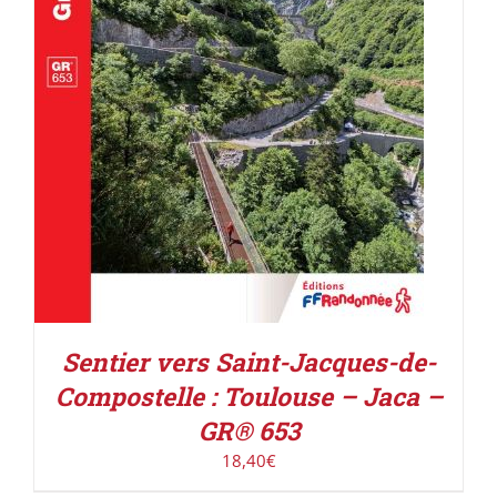
AJOUTER AU PANIER
/
DÉTAILS
Sentier vers Saint-Jacques-de-
Compostelle : Toulouse – Jaca –
GR® 653
18,40
€