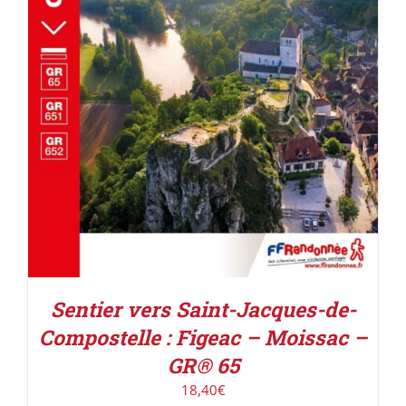
AJOUTER AU PANIER
/
DÉTAILS
Sentier vers Saint-Jacques-de-
Compostelle : Figeac – Moissac –
GR® 65
18,40
€