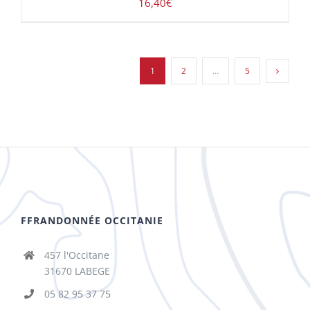
16,40
€
1
2
…
5
FFRANDONNÉE OCCITANIE
457 l'Occitane
31670 LABEGE
05 82 95 37 75