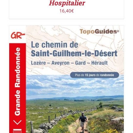
Hospitalier
16,40
€
AJOUTER AU PANIER
/
DÉTAILS