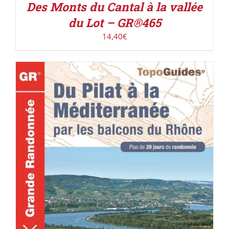
Des Monts du Cantal à la vallée
du Lot – GR®465
14,40
€
ACHETER LE PRODUIT
/
DÉTAILS