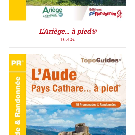
L’Ariège… à pied®
16,40
€