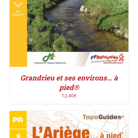
Grandrieu et ses environs… à
pied®
12,40
€