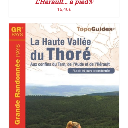
L’Hérault… à pied®
16,40
€
ACHETER LE PRODUIT
/
DÉTAILS