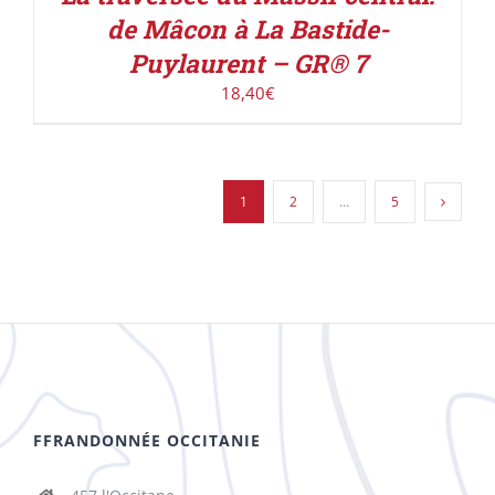
de Mâcon à La Bastide-
Puylaurent – GR® 7
18,40
€
1
2
…
5
FFRANDONNÉE OCCITANIE