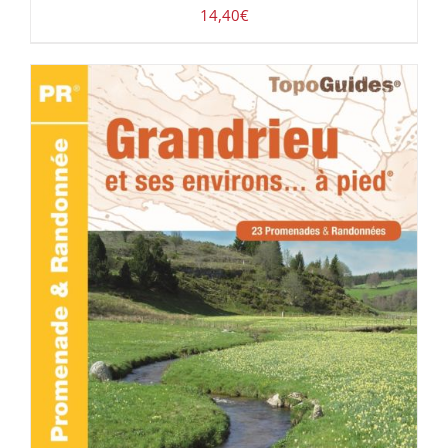
14,40
€
ACHETER LE PRODUIT
/
DÉTAILS