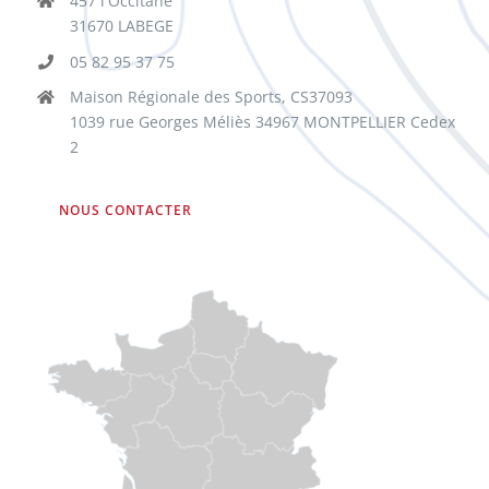
457 l'Occitane
31670 LABEGE
05 82 95 37 75
Maison Régionale des Sports, CS37093
1039 rue Georges Méliès 34967 MONTPELLIER Cedex
2
NOUS CONTACTER