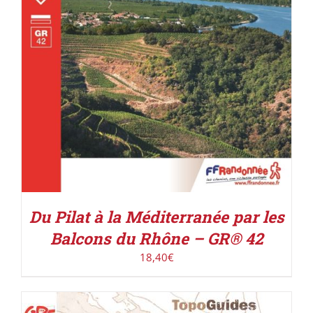
Du Pilat à la Méditerranée par les
Balcons du Rhône – GR® 42
18,40
€