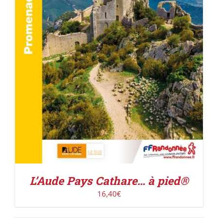
AJOUTER AU PANIER
/
DÉTAILS
L’Aude Pays Cathare… à pied®
16,40
€