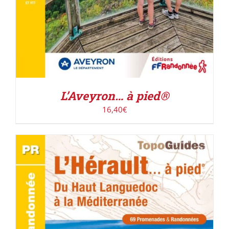
L’Aveyron… à pied®
16,40
€