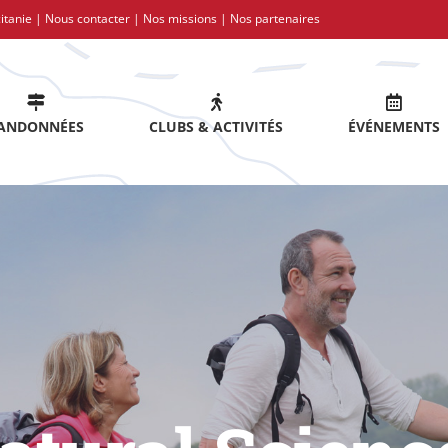
itanie |
Nous contacter
|
Nos missions
|
Nos partenaires
ANDONNÉES
CLUBS & ACTIVITÉS
ÉVÉNEMENTS