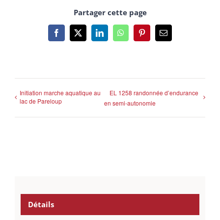
Partager cette page
Facebook
X
LinkedIn
WhatsApp
Pinterest
Email
Initiation marche aquatique au
EL 1258 randonnée d’endurance
lac de Pareloup
en semi-autonomie
Détails