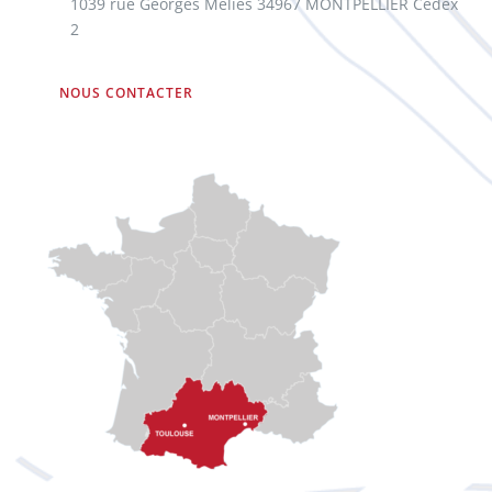
1039 rue Georges Méliès 34967 MONTPELLIER Cedex
2
NOUS CONTACTER