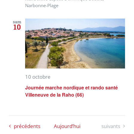
Narbonne-Plage
sam
10
10 octobre
Journée marche nordique et rando santé
Villeneuve de la Raho (66)
Évènements
Évènements
précédents
Aujourd’hui
suivants