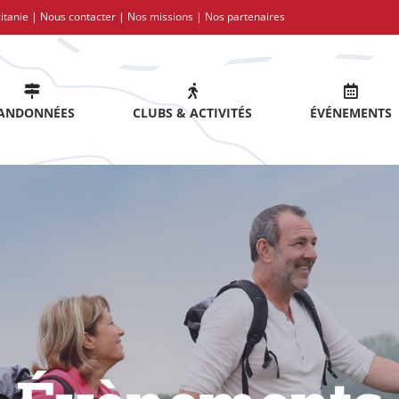
itanie |
Nous contacter
|
Nos missions
|
Nos partenaires
ANDONNÉES
CLUBS & ACTIVITÉS
ÉVÉNEMENTS