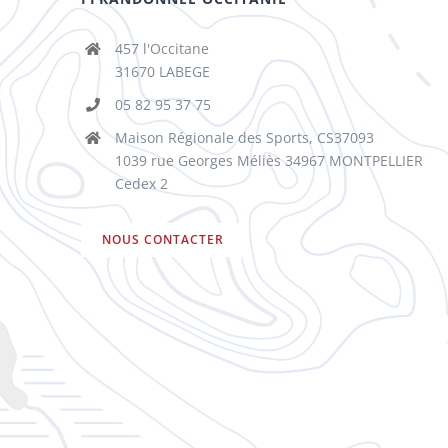
457 l'Occitane
31670 LABEGE
05 82 95 37 75
Maison Régionale des Sports, CS37093
1039 rue Georges Méliès 34967 MONTPELLIER
Cedex 2
NOUS CONTACTER