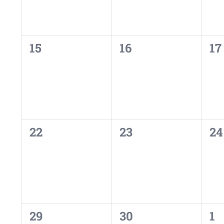
0
0
0
15
16
17
évènement,
évènement,
év
0
0
0
22
23
24
évènement,
évènement,
év
0
0
0
29
30
1