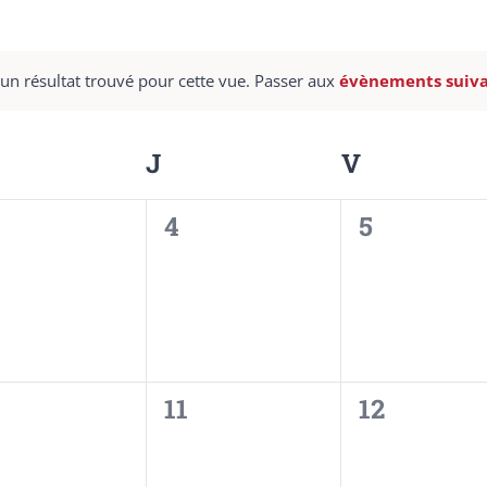
un résultat trouvé pour cette vue. Passer aux
évènements suiv
Notice
ERCREDI
J
JEUDI
V
VENDRED
0
0
4
5
ènement,
évènement,
évènemen
0
0
11
12
ènement,
évènement,
évènemen