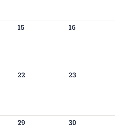
0
0
15
16
t,
évènement,
évènement,
0
0
22
23
t,
évènement,
évènement,
0
0
29
30