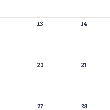
0
0
13
14
ènement,
évènement,
évènemen
0
0
20
21
ènement,
évènement,
évènemen
0
0
27
28