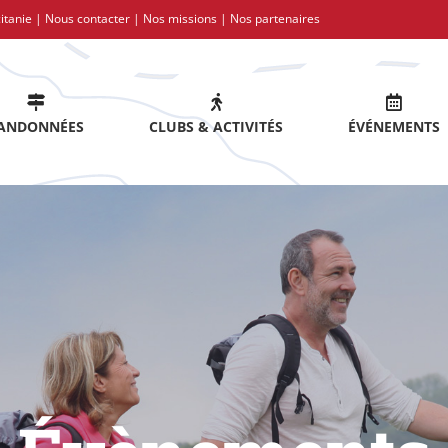
itanie |
Nous contacter
|
Nos missions
|
Nos partenaires
ANDONNÉES
CLUBS & ACTIVITÉS
ÉVÉNEMENTS