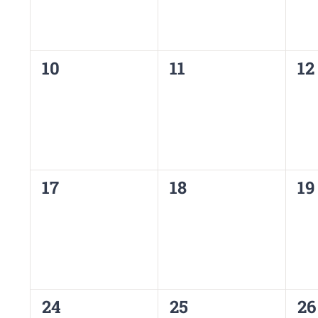
0
0
0
10
11
12
évènement,
évènement,
év
0
0
0
17
18
19
évènement,
évènement,
év
0
0
0
24
25
26