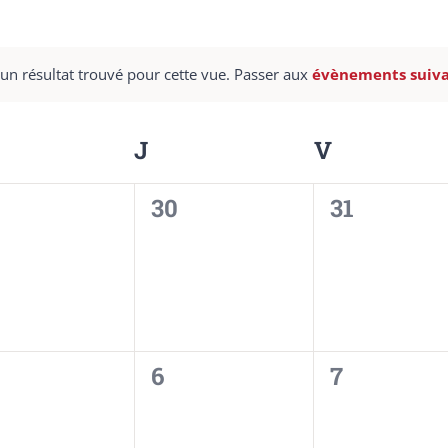
un résultat trouvé pour cette vue. Passer aux
évènements suiv
Notice
ERCREDI
J
JEUDI
V
VENDRED
0
0
30
31
ènement,
évènement,
évènemen
0
0
6
7
ènement,
évènement,
évènemen