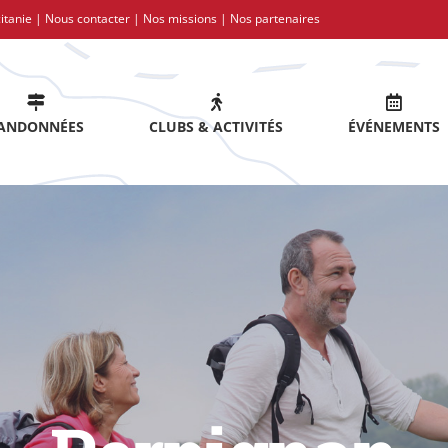
itanie |
Nous contacter
|
Nos missions
|
Nos partenaires
ANDONNÉES
CLUBS & ACTIVITÉS
ÉVÉNEMENTS