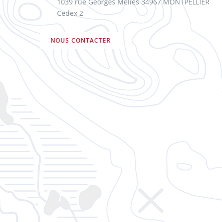
1039 rue Georges Méliès 34967 MONTPELLIER
Cedex 2
NOUS CONTACTER