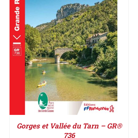
AJOUTER AU PANIER
/
DÉTAILS
Gorges et Vallée du Tarn – GR®
736