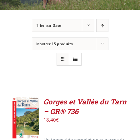
Trier par
Date
Montrer
15 produits
Gorges et Vallée du Tarn
AJOUTER
– GR® 736
AU
PANIER
18,40
€
/
DÉTAILS
Un topoguide complet pour parcourir