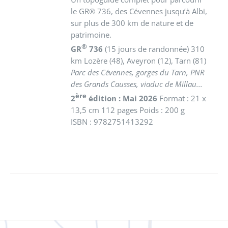
le GR® 736, des Cévennes jusqu’à Albi,
sur plus de 300 km de nature et de
patrimoine.
®
GR
736
(15 jours de randonnée) 310
km
Lozère (48), Aveyron (12), Tarn (81)
Parc des Cévennes, gorges du Tarn, PNR
des Grands Causses, viaduc de Millau...
ère
2
édition : Mai 2026
Format : 21 x
13,5 cm 112 pages Poids : 200 g
ISBN : 9782751413292