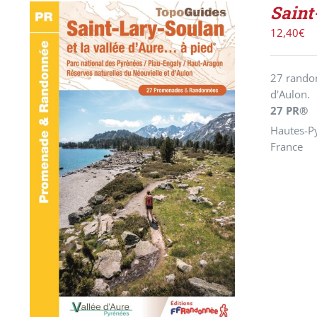
Saint
12,40
€
27 randon
d'Aulon.
27 PR®
Hautes-Py
France
ACHETER LE PRODUIT
/
DÉTAILS