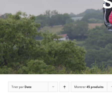
S
Trier par
Date
Montrer
45 produits