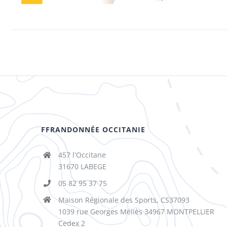
FFRANDONNÉE OCCITANIE
457 l'Occitane
31670 LABEGE
05 82 95 37 75
Maison Régionale des Sports, CS37093
1039 rue Georges Méliès 34967 MONTPELLIER
Cedex 2