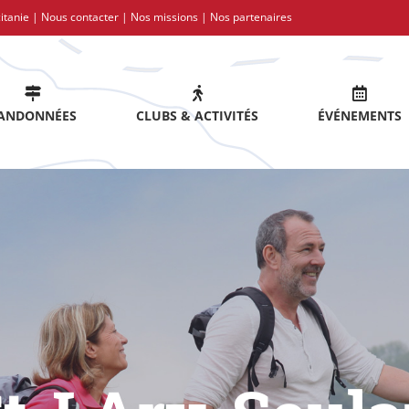
itanie |
Nous contacter
|
Nos missions
|
Nos partenaires
ANDONNÉES
CLUBS & ACTIVITÉS
ÉVÉNEMENTS