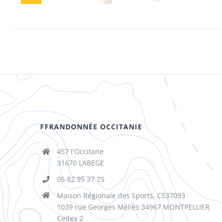
FFRANDONNÉE OCCITANIE
457 l'Occitane
31670 LABEGE
05 82 95 37 75
Maison Régionale des Sports, CS37093
1039 rue Georges Méliès 34967 MONTPELLIER
Cedex 2