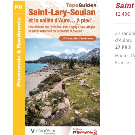
Saint
12,40
€
27 randon
d'Aulon.
27 PR®
Hautes-Py
France
ACHETER LE PRODUIT
/
DÉTAILS