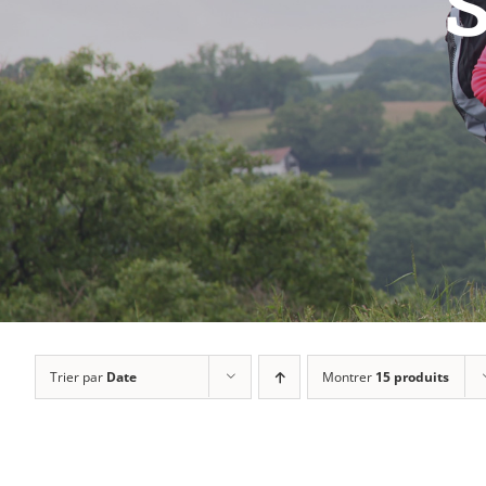
S
Trier par
Date
Montrer
15 produits