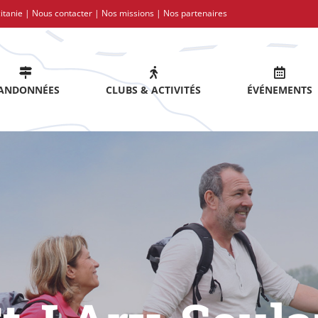
itanie |
Nous contacter
|
Nos missions
|
Nos partenaires
ANDONNÉES
CLUBS & ACTIVITÉS
ÉVÉNEMENTS