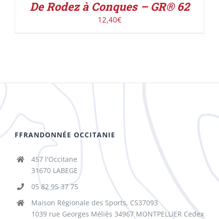
De Rodez à Conques – GR® 62
12,40
€
FFRANDONNÉE OCCITANIE
457 l'Occitane
31670 LABEGE
05 82 95 37 75
Maison Régionale des Sports, CS37093
1039 rue Georges Méliès 34967 MONTPELLIER Cedex