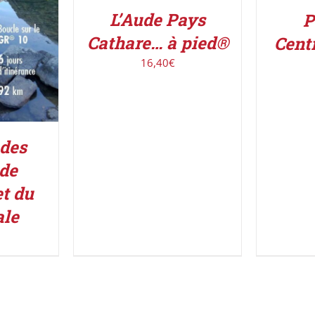
L’Aude Pays
P
Cathare… à pied®
Cent
16,40
€
 des
 de
t du
le