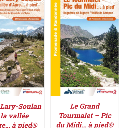
ACHETER LE PRODUIT
/
R LE PRODUIT
/
DÉTAILS
DÉTAILS
Le Grand
-Lary-Soulan
Tourmalet – Pic
 la vallée
du Midi… à pied®
re… à pied®