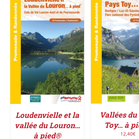
ACHETER LE PROD
ACHETER LE PRODUIT
/
DÉTAILS
DÉTAILS
Vallées du
Loudenvielle et la
Toy… à p
vallée du Louron…
12,40
€
à pied®