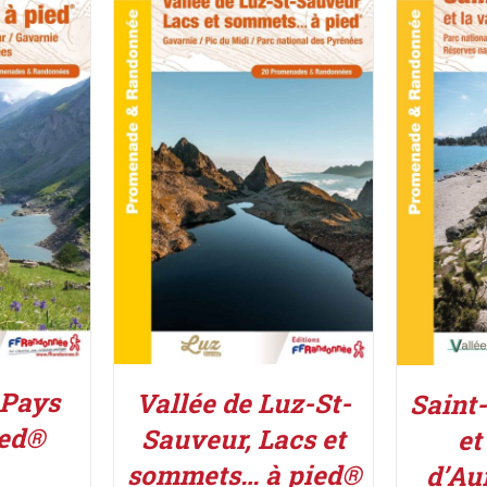
UIT
/
ACHETER LE PRODUIT
/
ACHETE
DÉTAILS
 Pays
Vallée de Luz-St-
Saint
ied®
Sauveur, Lacs et
et
sommets… à pied®
d’Au