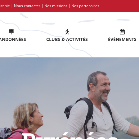
itanie |
Nous contacter
|
Nos missions
|
Nos partenaires
ANDONNÉES
CLUBS & ACTIVITÉS
ÉVÉNEMENTS