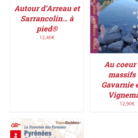
Autour d’Arreau et
Sarrancolin… à
pied®
12,40
€
Au coeur
massifs
Gavarnie e
Vignema
12,90
€