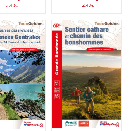
12,40
€
12,40
€
ACHETER LE PRODUIT
/
ER AU PANIER
/
DÉTAILS
DÉTAILS