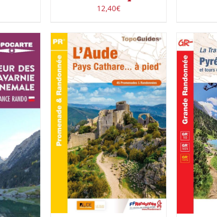
12,40
€
AJOUTER AU PANIER
/
AJOUT
DÉTAILS
IER
/