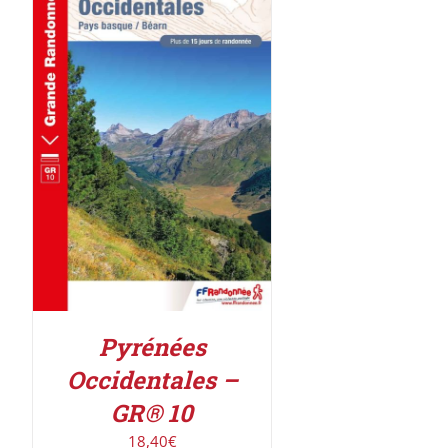
ACHETER LE PRODUIT
/
DÉTAILS
Pyrénées
Occidentales –
GR® 10
18,40
€