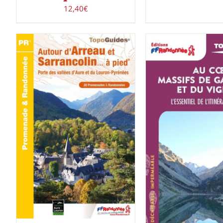
12,40
€
ACHETER LE PRODUIT
/
DÉTAILS
AJOUTER AU PAN
DÉTAILS