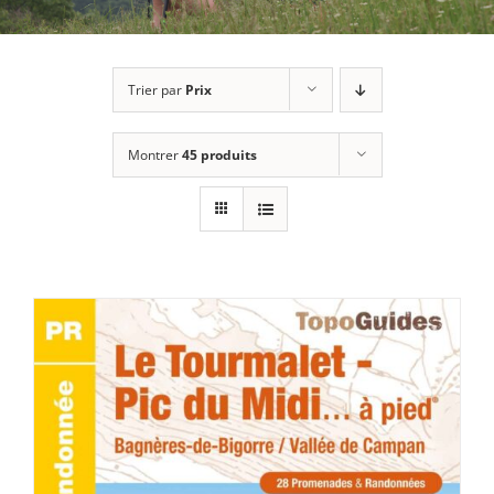
Trier par
Prix
Montrer
45 produits