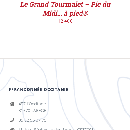
Le Grand Tourmalet – Pic du
Midi… à pied®
12,40
€
FFRANDONNÉE OCCITANIE
457 l'Occitane
31670 LABEGE
05 82 95 37 75
Maison Régionale des Sports, CS37093