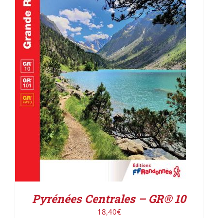
AJOUTER AU PANIER
/
DÉTAILS
Pyrénées Centrales – GR® 10
18,40
€