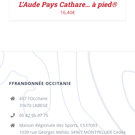
L’Aude Pays Cathare… à pied®
16,40
€
FFRANDONNÉE OCCITANIE
457 l'Occitane
31670 LABEGE
05 82 95 37 75
Maison Régionale des Sports, CS37093
1039 rue Georges Méliès 34967 MONTPELLIER Cedex