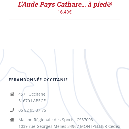
L’Aude Pays Cathare… à pied®
16,40
€
FFRANDONNÉE OCCITANIE
457 l'Occitane
31670 LABEGE
05 82 95 37 75
Maison Régionale des Sports, CS37093
1039 rue Georges Méliès 34967 MONTPELLIER Cedex