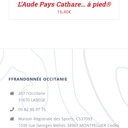
L’Aude Pays Cathare… à pied®
16,40
€
FFRANDONNÉE OCCITANIE
457 l'Occitane
31670 LABEGE
05 82 95 37 75
Maison Régionale des Sports, CS37093
1039 rue Georges Méliès 34967 MONTPELLIER Cedex