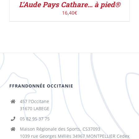
L’Aude Pays Cathare… à pied®
16,40
€
FFRANDONNÉE OCCITANIE
457 l'Occitane
31670 LABEGE
05 82 95 37 75
Maison Régionale des Sports, CS37093
1039 rue Georges Méliès 34967 MONTPELLIER Cedex