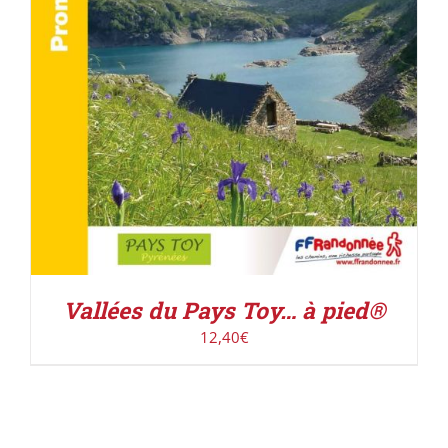
Vallées du Pays Toy… à pied®
12,40
€