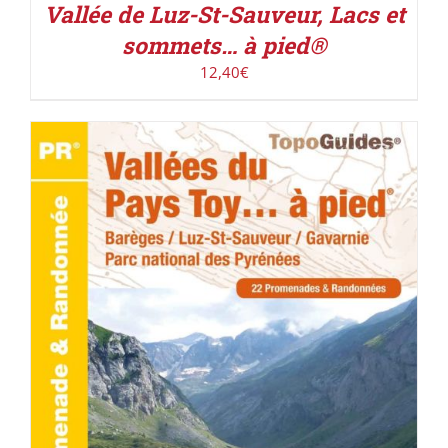
Vallée de Luz-St-Sauveur, Lacs et
sommets… à pied®
12,40
€
ACHETER LE PRODUIT
/
DÉTAILS