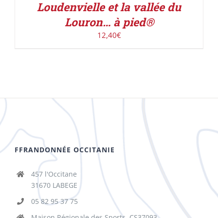
Loudenvielle et la vallée du
Louron… à pied®
12,40
€
FFRANDONNÉE OCCITANIE
457 l'Occitane
31670 LABEGE
05 82 95 37 75
Maison Régionale des Sports, CS37093