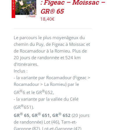
PANIER
: Figeac – Moissac –
/
GR® 65
DÉTAILS
18,40
€
Le parcours le plus moyenâgeux du
chemin du Puy, de Figeac à Moissac et
de Rocamadour à la Romieu. Plus de
20 jours de randonnée et 524 km
d'itinéraires.
Inclus :
- la variante par Rocamadour (Figeac >
Rocamadour > La Romieu) par le
®
®
GR
6 et le GR
652,
- la variante par la vallée du Célé
®
(GR
651).
®
®
®
GR
65, GR
651, GR
652
(20 jours
de randonnée)
Lot (46), Tarn-et-
Garonne (82), Lot-et-Garonne (47)