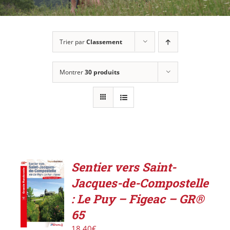
Trier par
Classement
Montrer
30 produits
Sentier vers Saint-
AJOUTER
Jacques-de-Compostelle
AU
PANIER
: Le Puy – Figeac – GR®
/
65
DÉTAILS
18,40
€