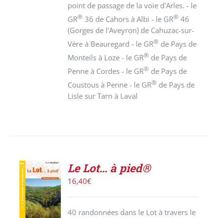
point de passage de la voie d'Arles. - le
®
®
GR
36 de Cahors à Albi - le GR
46
(Gorges de l'Aveyron) de Cahuzac-sur-
®
Vère à Beauregard - le GR
de Pays de
®
Monteils à Loze - le GR
de Pays de
®
Penne à Cordes - le GR
de Pays de
®
Coustous à Penne - le GR
de Pays de
Lisle sur Tarn à Laval
Le Lot… à pied®
AJOUTER
16,40
€
AU
PANIER
/
40 randonnées dans le Lot à travers le
DÉTAILS