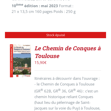
ème
10
édition : mai 2023
Format :
21 x 13,5 cm 160 pages Poids : 250 g
Stock épuisé
Le Chemin de Conques à
Toulouse
DÉTAILS
15,90
€
Itinéraires à découvrir dans l'ouvrage :
- le Chemin de Conques à Toulouse
®
®
®
(GR
62B, GR
36, GR
46) : c'est un
chemin historique reliant Conques
(haut lieu du pèlerinage de Saint-
Jacques sur la voie du Puy) à Toulouse,