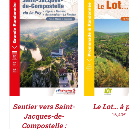
AJOUTER AU PANIER
/
AJOUTER AU PAN
DÉTAILS
DÉTAILS
Sentier vers Saint-
Le Lot… à 
Jacques-de-
16,40
€
Compostelle :