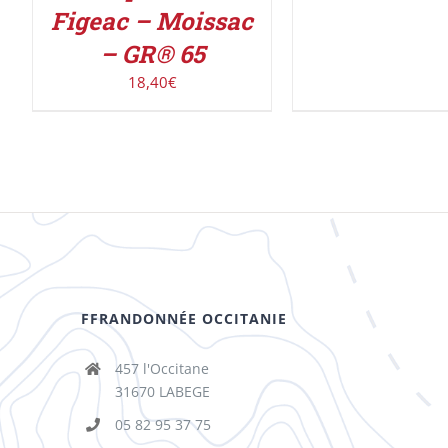
Figeac – Moissac
– GR® 65
18,40
€
FFRANDONNÉE OCCITANIE
457 l'Occitane
31670 LABEGE
05 82 95 37 75