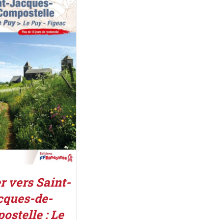
ER AU PANIER
/
DÉTAILS
r vers Saint-
cques-de-
ostelle : Le