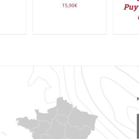
Puy 
15,90
€