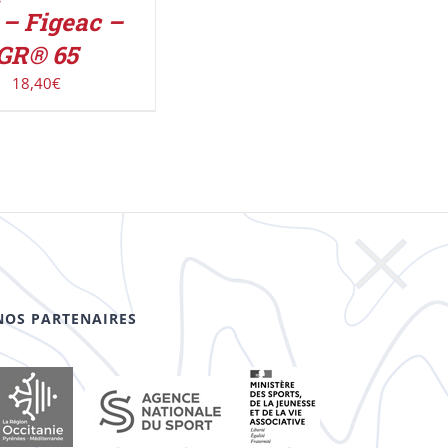
– Figeac –
GR® 65
18,40
€
NOS PARTENAIRES