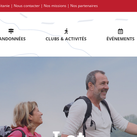
itanie |
Nous contacter
|
Nos missions
|
Nos partenaires
ANDONNÉES
CLUBS & ACTIVITÉS
ÉVÉNEMENTS