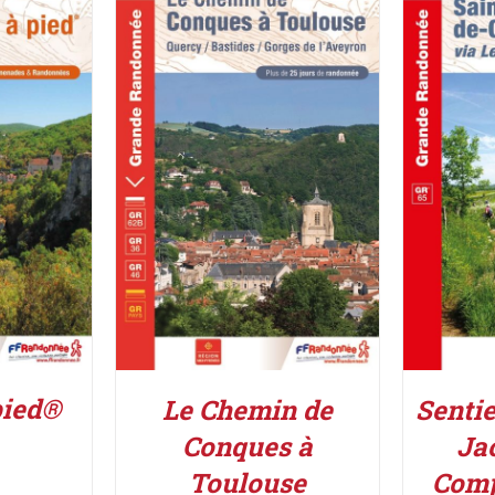
IER
/
AJOUT
DÉTAILS
pied®
Le Chemin de
Sentie
Conques à
Ja
Toulouse
Comp