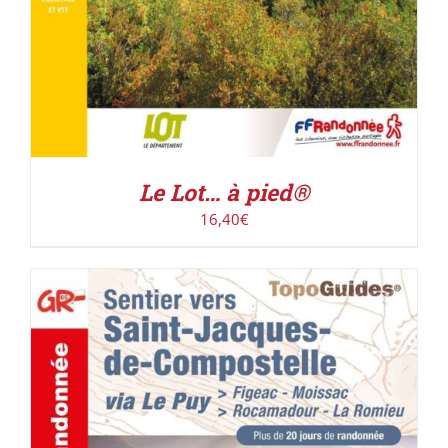
Le Lot… à pied®
16,40
€