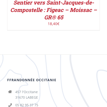
Sentier vers Saint-Jacques-de-
Compostelle : Figeac – Moissac –
GR® 65
18,40
€
FFRANDONNÉE OCCITANIE
457 l'Occitane
31670 LABEGE
05 82 95 37 75