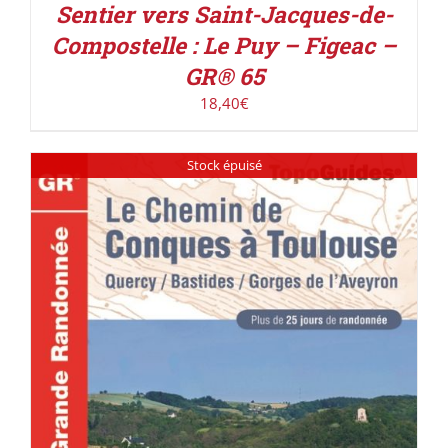
Sentier vers Saint-Jacques-de-
Compostelle : Le Puy – Figeac –
GR® 65
18,40
€
Stock épuisé