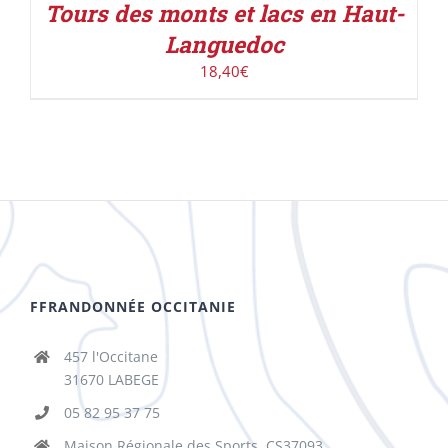
Tours des monts et lacs en Haut-
Languedoc
18,40
€
FFRANDONNÉE OCCITANIE
457 l'Occitane
31670 LABEGE
05 82 95 37 75
Maison Régionale des Sports, CS37093