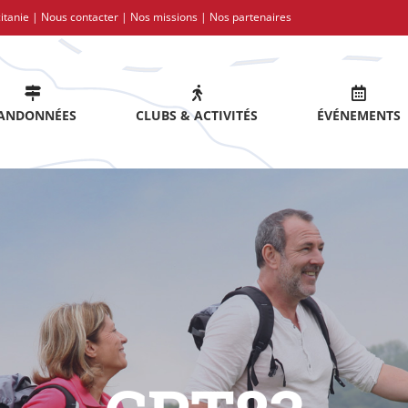
itanie |
Nous contacter
|
Nos missions
|
Nos partenaires
ANDONNÉES
CLUBS & ACTIVITÉS
ÉVÉNEMENTS