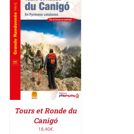
AJOUTER AU PANIER
/
DÉTAILS
Tours et Ronde du
Canigó
18,40
€