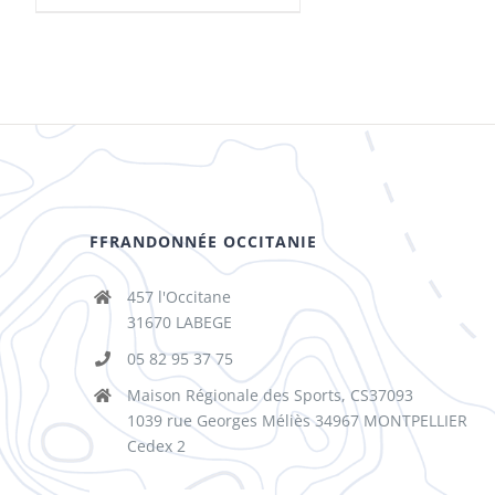
FFRANDONNÉE OCCITANIE
457 l'Occitane
31670 LABEGE
05 82 95 37 75
Maison Régionale des Sports, CS37093
1039 rue Georges Méliès 34967 MONTPELLIER
Cedex 2