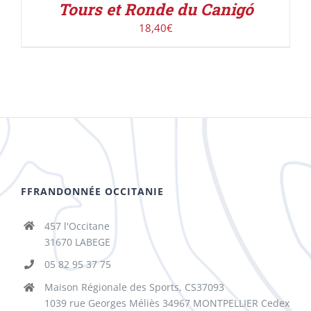
Tours et Ronde du Canigó
18,40
€
FFRANDONNÉE OCCITANIE
457 l'Occitane
31670 LABEGE
05 82 95 37 75
Maison Régionale des Sports, CS37093
1039 rue Georges Méliès 34967 MONTPELLIER Cedex