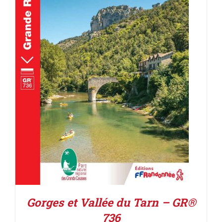
AJOUTER AU PANIER
/
DÉTAILS
Gorges et Vallée du Tarn – GR®
736