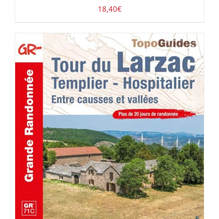
18,40
€
AJOUTER AU PANIER
/
DÉTAILS