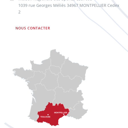
1039 rue Georges Méliès 34967 MONTPELLIER Cedex
2
NOUS CONTACTER